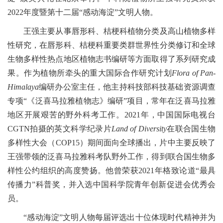
2022年度暨第十二届“感动海淀”文明人物。
王强主要从事唇形科、桔梗科植物分类及高山植物多样
性研究，在唇形科、桔梗科重要类群世界性分类修订和全球
生物多样性热点地区植物志书编研等方面取得了系列研究成
果。作为植物所牵头的重大国际合作研究计划
Flora of Pan-
Himalaya
编研办公室主任，他主持科技部科技基础资源调查
专项“《泛喜马拉雅植物志》编研”项目，常年在泛喜马拉雅
地区开展艰苦的野外科考工作。2021年，中国国际电视台
CGTN拍摄的英文科学纪录片
Land of Diversity
在联合国生物
多样性大会（COP15）期间面向全球播出，片中主要反映了
王强带领的泛喜马拉雅科考队野外工作，得到联合国生物多
样性公约组织的高度赞扬。他曾荣获2021年格致论道“最具
传播力”科普奖，并入选中国科学院青年创新促进会优秀会
员。
“感动海淀”文明人物每届评选出十位体现时代精神并为